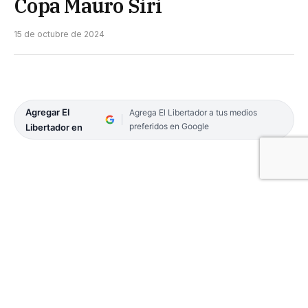
Copa Mauro Siri
15 de octubre de 2024
Agregar El
Agrega El Libertador a tus medios
preferidos en Google
Libertador en
En la ciudad de Posadas, Misiones, se llevó a cabo
la tercera edición de la Copa Mauro Siri de judo, en
donde el Club de Regatas Corrientes estuvo