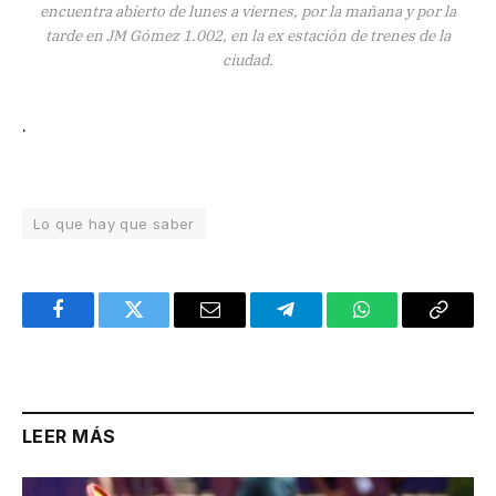
encuentra abierto de lunes a viernes, por la mañana y por la
tarde en JM Gómez 1.002, en la ex estación de trenes de la
ciudad.
.
Lo que hay que saber
Facebook
Twitter
Email
Telegram
WhatsApp
Copy
Link
LEER MÁS