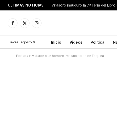
ULTIMAS NOTICIAS
Facebook
X
Instagram
(Twitter)
jueves, agosto 6
Inicio
Videos
Política
N
Portada
»
Mataron a un hombre tras una pelea en Esquina