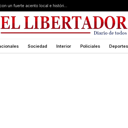
Virasoro inauguró la 7ª Feria del Libro con un fuerte acento local e histórico
acionales
Sociedad
Interior
Policiales
Deportes