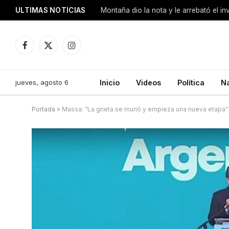
ULTIMAS NOTICIAS
Montaña dio la nota y le arrebató el i
Facebook
X
Instagram
(Twitter)
jueves, agosto 6
Inicio
Videos
Política
N
Portada
»
Massa: “La grieta se murió y empieza una nueva etapa”