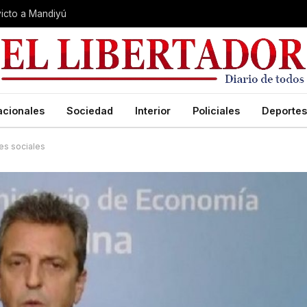
nvicto a Mandiyú
acionales
Sociedad
Interior
Policiales
Deportes
es sociales