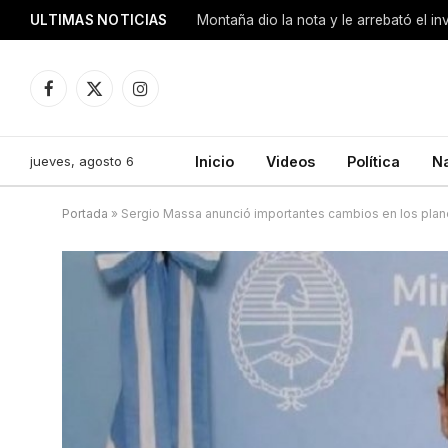
ULTIMAS NOTICIAS
Montaña dio la nota y le arrebató el i
Facebook
X
Instagram
(Twitter)
jueves, agosto 6
Inicio
Videos
Política
N
Portada
»
Sergio Massa anunció importantes cambios en los plan