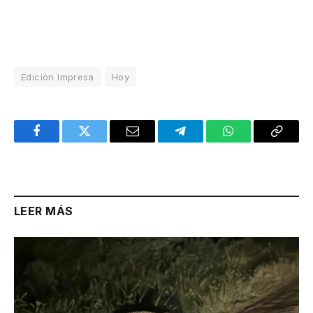
Edición Impresa
Hoy
Facebook
Twitter
Email
Telegram
WhatsApp
Copy
Link
LEER MÁS