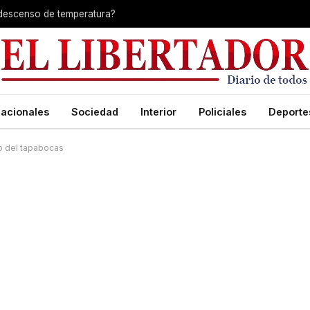
 descenso de temperatura?
acionales
Sociedad
Interior
Policiales
Deporte
so del tapabocas