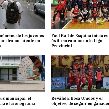
enómeno de los jóvenes
Foot Ball de Esquina inició c
: un drama latente en
éxito su camino en la Liga
s
Provincial
lus municipal: el
Reválida: Boca Unidos y el
cia el cronograma
objetivo de seguir en ganado