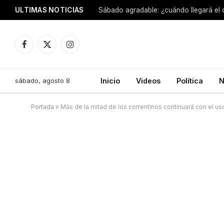
ULTIMAS NOTICIAS
Sábado agradable: ¿cuándo llegará el
Facebook
X
Instagram
(Twitter)
sábado, agosto 8
Inicio
Videos
Política
N
Portada
»
Más de la mitad de los correntinos continuará con el u