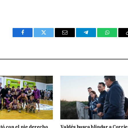
Facebook
Twitter
Email
Telegram
WhatsAp
tó con el pie derecho
Valdés busca blindar a Corri