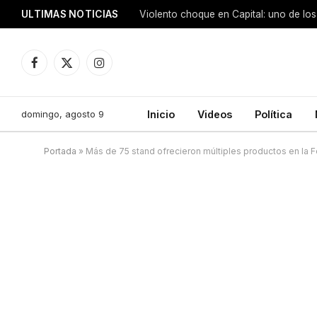
ULTIMAS NOTICIAS
Facebook
X
Instagram
(Twitter)
domingo, agosto 9
Inicio
Videos
Política
Portada
»
Más de 75 stand ofrecieron múltiples productos en la