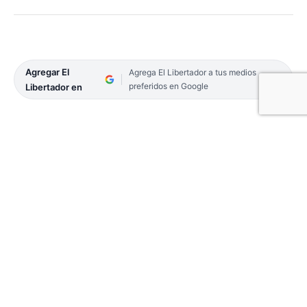
Agregar El
Agrega El Libertador a tus medios
preferidos en Google
Libertador en
A partir del próximo martes, un equipo
interdisciplinario compuesto por nutricionistas,
pediatras, asistentes sociales, psicopedagogas,
estimuladores y agentes sanitarios estará
presente en la Sala de Atención Primaria de la