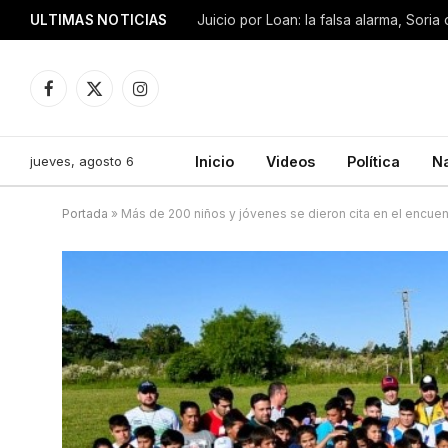
ULTIMAS NOTICIAS
Facebook
X
Instagram
(Twitter)
jueves, agosto 6
Inicio
Videos
Política
N
Portada
»
Más de 200 niños y jóvenes se dieron cita en el encuen