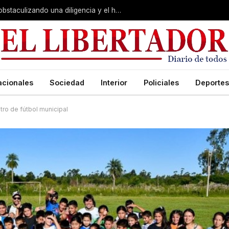
Juicio por Loan: la falsa alarma, Soria obstaculizando una diligencia y el hotel de la «banda»:
acionales
Sociedad
Interior
Policiales
Deportes
tro de fútbol municipal