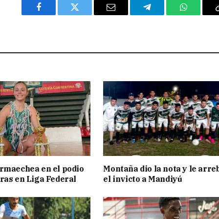
Facebook
Twitter
Email
Telegram
WhatsAp
rmaechea en el podio
Montaña dio la nota y le arre
ras en Liga Federal
el invicto a Mandiyú