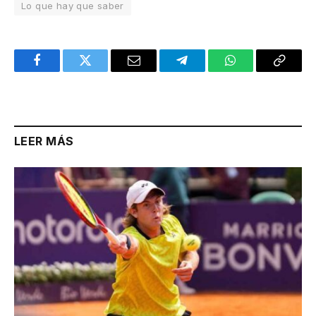
Lo que hay que saber
Facebook
Twitter
Email
Telegram
WhatsApp
Copy
Link
LEER MÁS