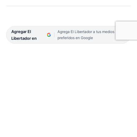
Agregar El
Agrega El Libertador a tus medios
preferidos en Google
Libertador en
Adoptar es, ante todo, un acto de amor, pero
también un camino lleno de preguntas,
expectativas y realidades legales que es
fundamental conocer. Con el objetivo de acercar la
justicia a la ciudadanía y brindar información