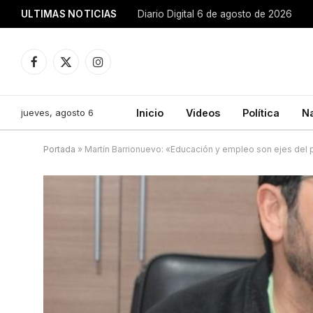
ULTIMAS NOTICIAS
Diario Digital 6 de agosto de 2026
Facebook
X
Instagram
(Twitter)
jueves, agosto 6
Inicio
Videos
Política
N
Portada
»
Martín Barrionuevo: «Educación y empleo son ejes del