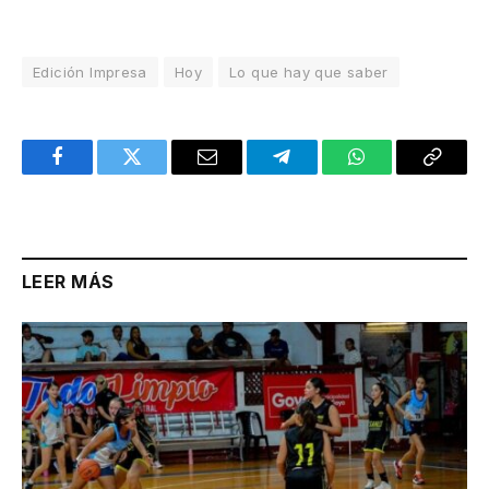
Edición Impresa
Hoy
Lo que hay que saber
Facebook
Twitter
Email
Telegram
WhatsApp
Copy
Link
LEER MÁS