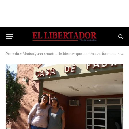
Portada
»
Marisol, una «madre de hierro» que centra sus fuerzas en la salvación de su bebé