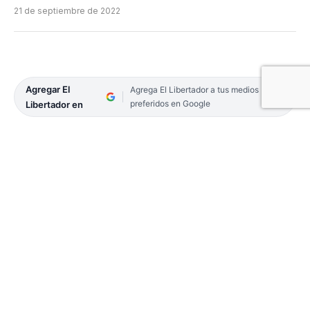
21 de septiembre de 2022
Agregar El
Agrega El Libertador a tus medios
preferidos en Google
Libertador en
La primavera es la estación de transición hacia los
meses más cálidos. En el hemisferio sur se la
celebra convencionalmente el 21 de septiembre,
ese es el inicio de la «primavera calendario», pero