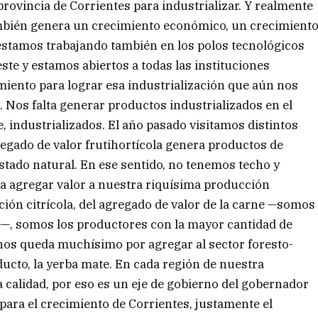
ovincia de Corrientes para industrializar. Y realmente
ambién genera un crecimiento económico, un crecimient
o, estamos trabajando también en los polos tecnológicos
ste y estamos abiertos a todas las instituciones
imiento para lograr esa industrialización que aún nos
s. Nos falta generar productos industrializados en el
, industrializados. El año pasado visitamos distintos
gado de valor frutihortícola genera productos de
estado natural. En ese sentido, no tenemos techo y
 agregar valor a nuestra riquísima producción
ión citrícola, del agregado de valor de la carne —somos
e—, somos los productores con la mayor cantidad de
 nos queda muchísimo por agregar al sector foresto-
ducto, la yerba mate. En cada región de nuestra
 calidad, por eso es un eje de gobierno del gobernador
ara el crecimiento de Corrientes, justamente el