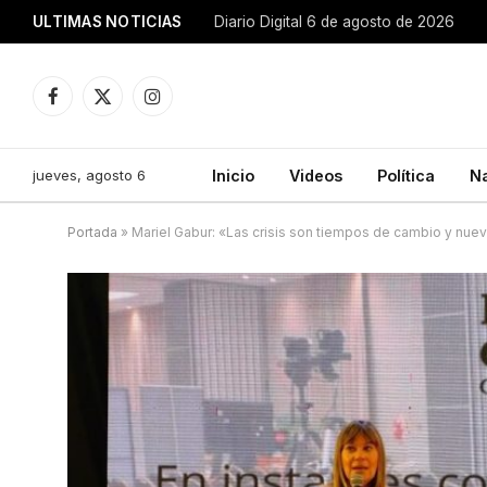
ULTIMAS NOTICIAS
Diario Digital 6 de agosto de 2026
Facebook
X
Instagram
(Twitter)
jueves, agosto 6
Inicio
Videos
Política
N
Portada
»
Mariel Gabur: «Las crisis son tiempos de cambio y nue