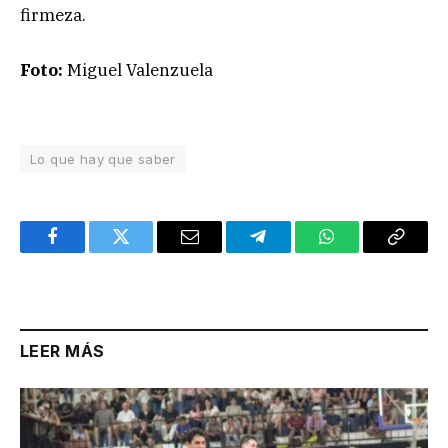
firmeza.
Foto:
Miguel Valenzuela
Lo que hay que saber
Facebook
Twitter
Email
Telegram
WhatsApp
Copy
Link
LEER MÁS