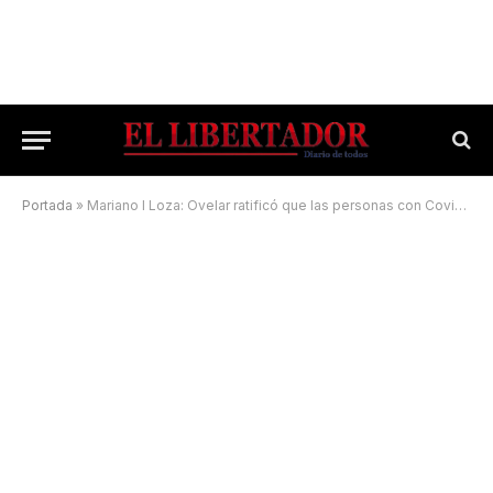
Portada
»
Mariano I Loza: Ovelar ratificó que las personas con Covid-19 pueden ir a votar