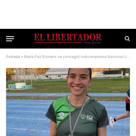
Portada
»
María Paz Romero se consagró subcampeona Nacional U20