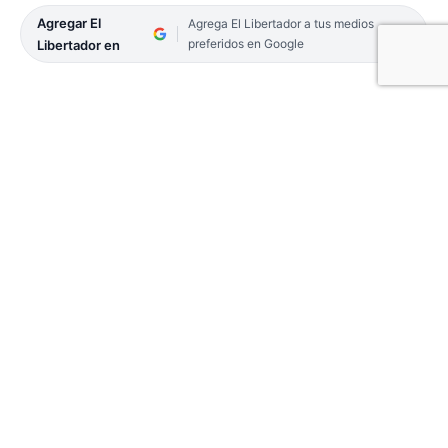
Agregar El
Agrega El Libertador a tus medios
preferidos en Google
Libertador en
Con los triunfos de AMAD de Goya y San Martín de
Curuzú Cuatiá, ambos en carácter de visitantes, se
completó la cuarta fecha del Torneo Pre-Federal
que organiza la la Federación de Básquetbol de
Corrientes, recordándose que también ya se
disputó una jornada correspondiente a los
Interzonales.