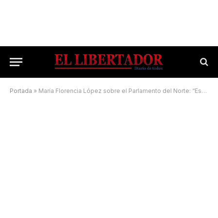
Portada
»
María Florencia López sobre el Parlamento del Norte: “Esta es un reunión histórica”