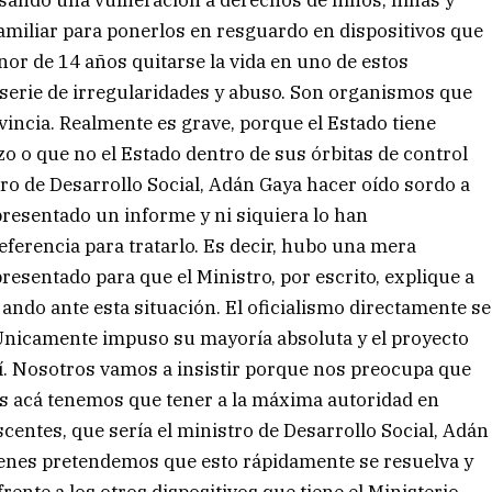
sando una vulneración a derechos de niños, niñas y
amiliar para ponerlos en resguardo en dispositivos que
r de 14 años quitarse la vida en uno de estos
 serie de irregularidades y abuso. Son organismos que
vincia. Realmente es grave, porque el Estado tiene
o o que no el Estado dentro de sus órbitas de control
tro de Desarrollo Social, Adán Gaya hacer oído sordo a
resentado un informe y ni siquiera lo han
erencia para tratarlo. Es decir, hubo una mera
esentado para que el Ministro, por escrito, explique a
ando ante esta situación. El oficialismo directamente se
 Únicamente impuso su mayoría absoluta y el proyecto
. Nosotros vamos a insistir porque nos preocupa que
s acá tenemos que tener a la máxima autoridad en
scentes, que sería el ministro de Desarrollo Social, Adán
ienes pretendemos que esto rápidamente se resuelva y