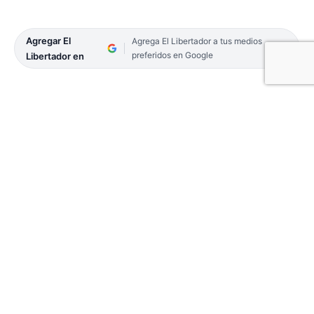
Agregar El
Agrega El Libertador a tus medios
preferidos en Google
Libertador en
A veces un golpe de efecto es lo que viene bien.
Algo que nadie se espera, puede ayudar a cambiar
las cosas para mejor. Y eso, es lo que buscaron los
dirigentes del club Sportivo Benjamín Matienzo a
la hora de ir por un entrenador para reemplazar al
«Pato» Ojeda. Varios nombres en carpeta