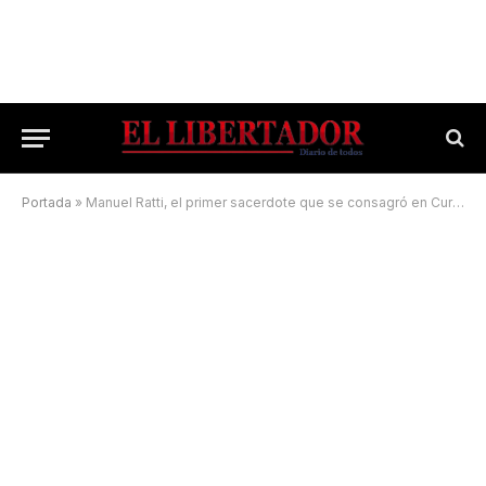
Portada
»
Manuel Ratti, el primer sacerdote que se consagró en Curuzú