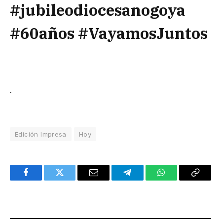
#jubileodiocesanogoya
#60años #VayamosJuntos
.
Edición Impresa
Hoy
Facebook
Twitter
Email
Telegram
WhatsApp
Copy
Link