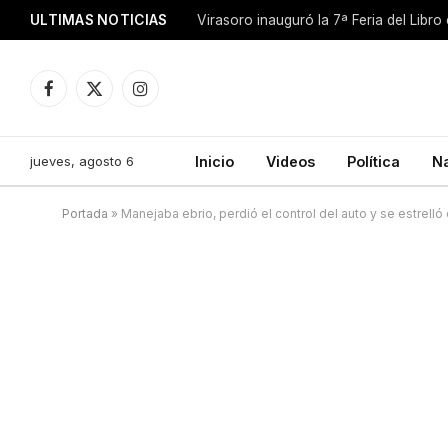
ULTIMAS NOTICIAS
Facebook
X
Instagram
(Twitter)
jueves, agosto 6
Inicio
Videos
Política
N
Portada
»
Manejaba ebrio, perdió el control del auto y se estrelló