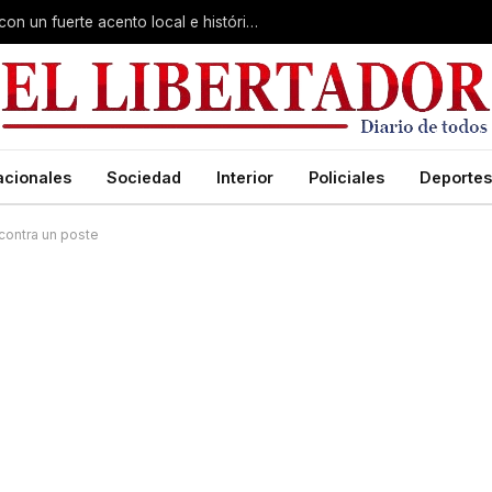
Virasoro inauguró la 7ª Feria del Libro con un fuerte acento local e histórico
acionales
Sociedad
Interior
Policiales
Deportes
 contra un poste