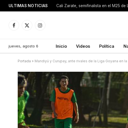
ULTIMAS NOTICIAS
Cali Zarate, semifinalista en el M25 de
Facebook
X
Instagram
(Twitter)
jueves, agosto 6
Inicio
Videos
Política
N
Portada
»
Mandiyú y Curupay, ante rivales de la Liga Goyana en la 