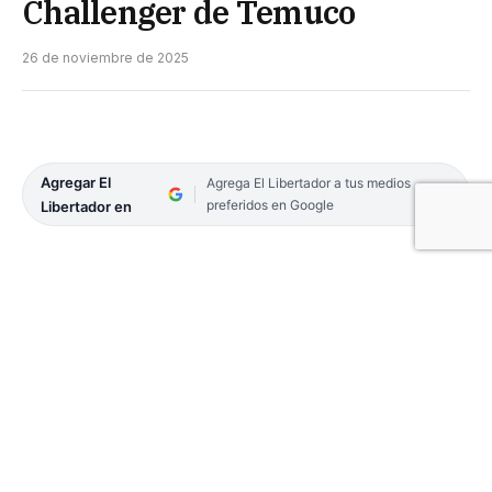
Challenger de Temuco
26 de noviembre de 2025
Agregar El
Agrega El Libertador a tus medios
preferidos en Google
Libertador en
En un nuevo día de acción en el Challenger de
Temuco, Chile, certamen que se disputa sobre
cancha dura en el Complejo «Germán Becker» y