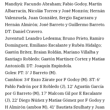
Mandiyú: Facundo Abraham; Fabio Godoy, Martín
Albarracín, Nicolás Torres y José Monzón; Hernán
Valenzuela, Juan González, Sergio Sagarzazu y
Hernán Almirón; José Barreto y Guillermo Barreto.
DT: Daniel Cravero.
Juventud: Leandro Ledesma; Bruno Prieto, Ramiro
Domínguez, Emiliano Escalante y Rubén Hidalgo;
Gastón Brítez, Braian Roldán, Mariano Villalba y
Santiago Robledo; Gastón Martínez Cortez y Matías
Antoniolli. DT: Joaquín Espíndola.
Goles: PT: 5′ J Barreto (M).
Cambios: 34′ Enzo Zárate por F Godoy (M). ST: 6′
Pablo Padrón por S Robledo (J), 12′ Agustín García
por G Barreto (M), 17′ Malcom Gil por E Escalante
(J), 22′ Diego Núñez y Matías Gómez por F Godoy y
H Almirón (ambos M), 41′ Bautista Szulhaty y Juan