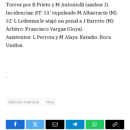
Torres por B Prieto y M Antoniolli (ambos J).
Incidencias: ST: 51′ expulsado M Albarracín (M).
52′ L Ledesma le atajó un penal a J Barreto (M).
Árbitro: Francisco Vargas (Goya).
Asistentes: L Perrota y M Alaya. Estadio: Boca
Unidos.
.
Edición Impresa
Hoy
Facebook
Twitter
Email
Telegram
WhatsApp
Copy