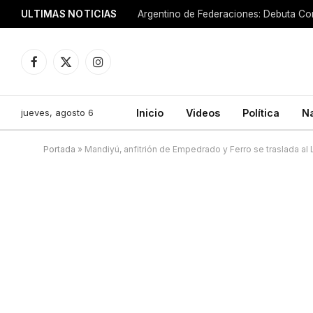
ULTIMAS NOTICIAS
Argentino de Federaciones: Debuta Cor
Facebook
X
Instagram
(Twitter)
jueves, agosto 6
Inicio
Videos
Política
N
Portada
»
Mandiyú, anfitrión de Empedrado y Ferro se traslada al