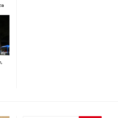
ca
e,