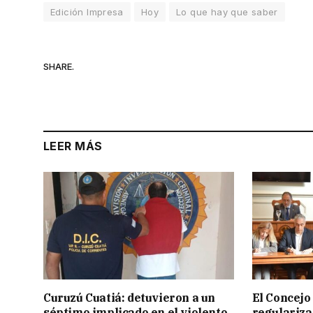
Edición Impresa
Hoy
Lo que hay que saber
SHARE.
LEER MÁS
Curuzú Cuatiá: detuvieron a un
El Concejo
séptimo implicado en el violento
regulariza