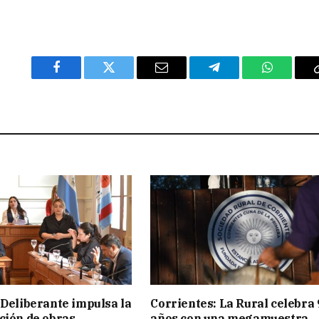
Facebook
Twitter
Email
Telegram
WhatsAp
 Deliberante impulsa la
Corrientes: La Rural celebra 
ción de obras
años con una megamuestra