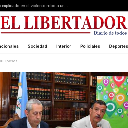
Curuzú Cuatiá: detuvieron a un séptimo implicado en el violento robo a una anciana
acionales
Sociedad
Interior
Policiales
Deportes
.000 pesos