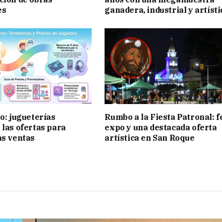
es
ganadera, industrial y artísti
ño: jugueterías
Rumbo a la Fiesta Patronal: f
 las ofertas para
expo y una destacada oferta
as ventas
artística en San Roque