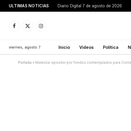
ULTIMAS NOTICIAS
Diario Digital 7 de agosto de 2026
Facebook
X
Instagram
(Twitter)
viernes, agosto 7
Inicio
Videos
Política
N
Portada
»
Malestar opositor por fondos contemplados para Corri