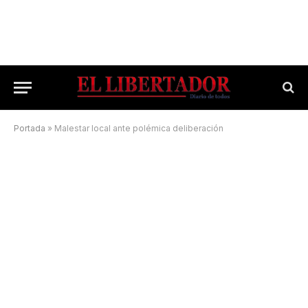
Portada
»
Malestar local ante polémica deliberación