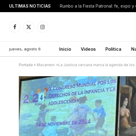
ULTIMAS NOTICIAS
Facebook
X
Instagram
(Twitter)
jueves, agosto 6
Inicio
Videos
Política
N
Portada
»
Macarrein: «La Justicia cercana marca la agenda de los 