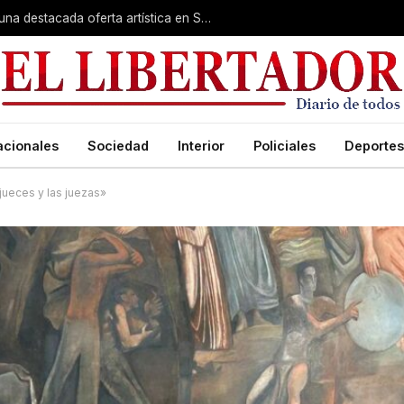
Rumbo a la Fiesta Patronal: fe, expo y una destacada oferta artística en San Roque
acionales
Sociedad
Interior
Policiales
Deportes
jueces y las juezas»