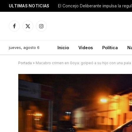
ULTIMAS NOTICIAS
El Concejo Deliberante impulsa la regu
Facebook
X
Instagram
(Twitter)
jueves, agosto 6
Inicio
Videos
Política
N
Portada
»
Macabro crimen en Goya: golpeó a su hijo con una pala 