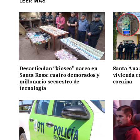
LEER MÁS
Desarticulan “kiosco” narco en
Santa Ana:
Santa Rosa: cuatro demorados y
vivienda c
millonario secuestro de
cocaína
tecnología