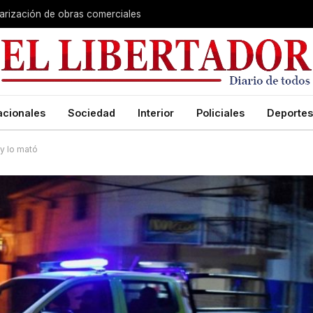
larización de obras comerciales
acionales
Sociedad
Interior
Policiales
Deportes
y lo mató