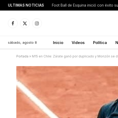
ULTIMAS NOTICIAS
Foot Ball de Esquina inició con éxito s
Facebook
X
Instagram
(Twitter)
sábado, agosto 8
Inicio
Videos
Política
N
Portada
»
M15 en Chile: Zárate ganó por duplicado y Monzón se d