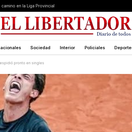
u camino en la Liga Provincial
acionales
Sociedad
Interior
Policiales
Deporte
espidió pronto en singles