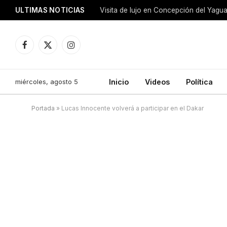
ULTIMAS NOTICIAS
Facebook
X
Instagram
(Twitter)
miércoles, agosto 5
Inicio
Videos
Política
Portada
»
Lucas Innocente volverá a participar en el Dakar