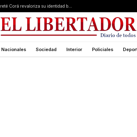
Visita de lujo en Concepción del Yaguareté Corá revaloriza su identidad belgraniana
Nacionales
Sociedad
Interior
Policiales
Depor