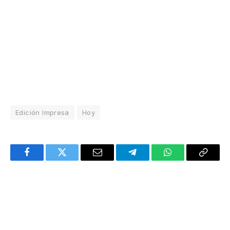
Edición Impresa
Hoy
Facebook
Twitter
Email
Telegram
WhatsApp
Copy
Link