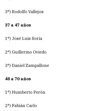
3°) Rodolfo Vallejos
37 a 47 años
1°) José Luis Soria
2°) Guillermo Oviedo
3°) Daniel Zampallone
48 a 70 años
1°) Humberto Perón
2°) Fabián Carlo