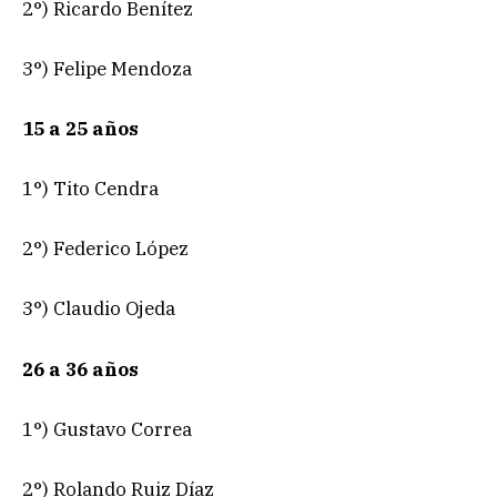
2°) Ricardo Benítez
3°) Felipe Mendoza
15 a 25 años
1°) Tito Cendra
2°) Federico López
3°) Claudio Ojeda
26 a 36 años
1°) Gustavo Correa
2°) Rolando Ruiz Díaz