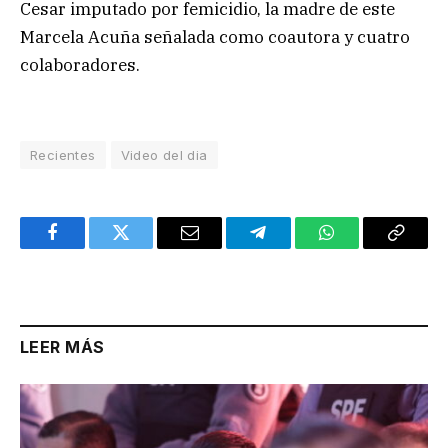
Cesar imputado por femicidio, la madre de este
Marcela Acuña señalada como coautora y cuatro
colaboradores.
Recientes
Video del dia
Facebook
Twitter
Email
Telegram
WhatsApp
Copy
Link
LEER MÁS