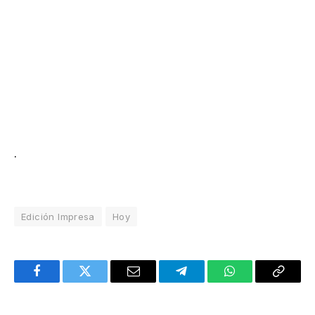
.
Edición Impresa
Hoy
Facebook
Twitter
Email
Telegram
WhatsApp
Copy
Link