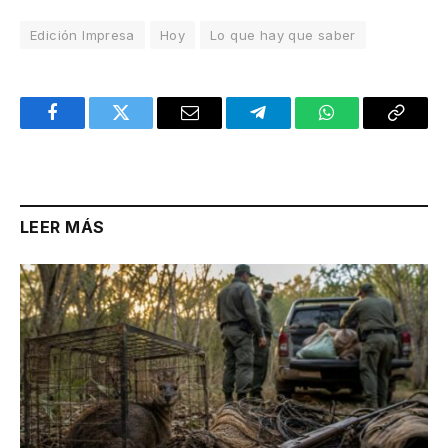
Edición Impresa
Hoy
Lo que hay que saber
Facebook
Twitter
Email
Telegram
WhatsApp
Copy
Link
LEER MÁS