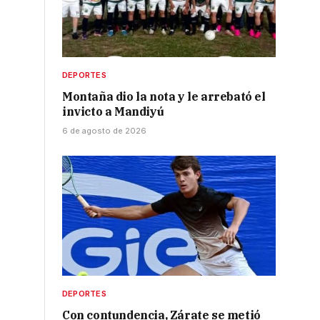
DEPORTES
Montaña dio la nota y le arrebató el
invicto a Mandiyú
e
6 de agosto de 2026
DEPORTES
Con contundencia, Zárate se metió