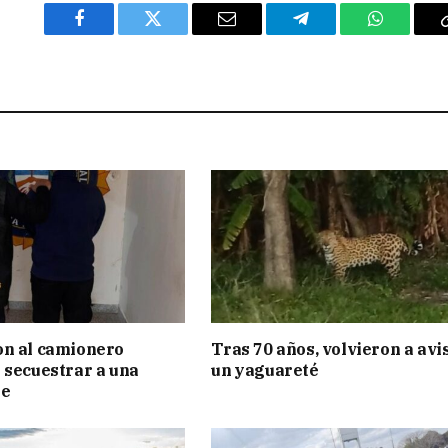
Facebook
Twitter
Email
Telegram
WhatsAp
on al camionero
Tras 70 años, volvieron a avi
 secuestrar a una
un yaguareté
te