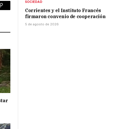
SOCIEDAD
p
Copy
Corrientes y el Instituto Francés
firmaron convenio de cooperación
Link
5 de agosto de 2026
star