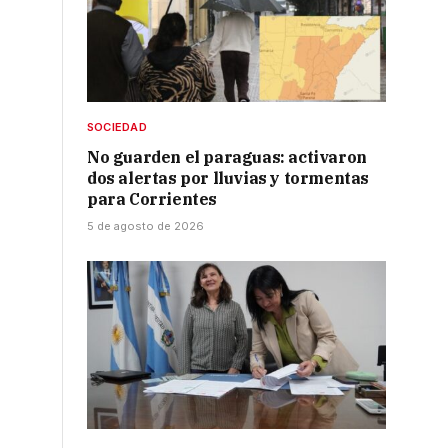
SOCIEDAD
No guarden el paraguas: activaron
dos alertas por lluvias y tormentas
para Corrientes
5 de agosto de 2026