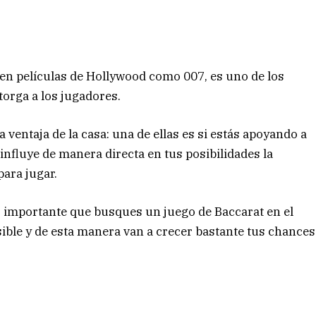
 en películas de Hollywood como 007, es uno de los
torga a los jugadores.
 ventaja de la casa: una de ellas es si estás apoyando a
influye de manera directa en tus posibilidades la
para jugar.
es importante que busques un juego de Baccarat en el
ible y de esta manera van a crecer bastante tus chances