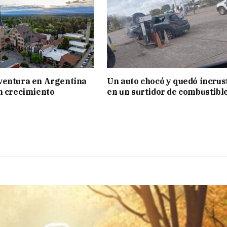
ventura en Argentina
Un auto chocó y quedó incrus
n crecimiento
en un surtidor de combustibl