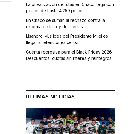
La privatización de rutas en Chaco llega con
peajes de hasta 4.259 pesos
En Chaco se suman al rechazo contra la
reforma de la Ley de Tierras
Lisandro: «La idea del Presidente Milei es
llegar a retenciones cero»
Cuenta regresiva para el Black Friday 2026:
Descuentos, cuotas sin interés y reintegros
ÚLTIMAS NOTICIAS