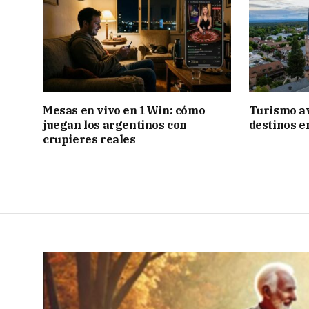
Mesas en vivo en 1Win: cómo
Turismo a
juegan los argentinos con
destinos e
crupieres reales