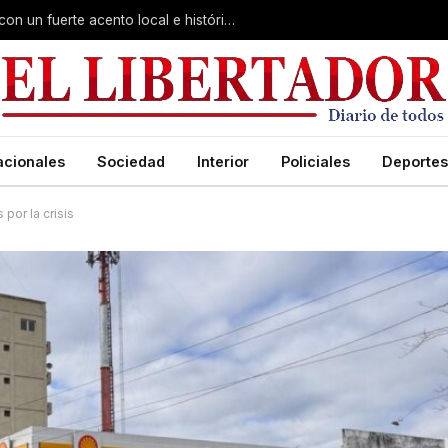
Virasoro inauguró la 7ª Feria del Libro con un fuerte acento local e histórico
acionales
Sociedad
Interior
Policiales
Deportes
por la crisis