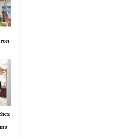
aron
chez
smo