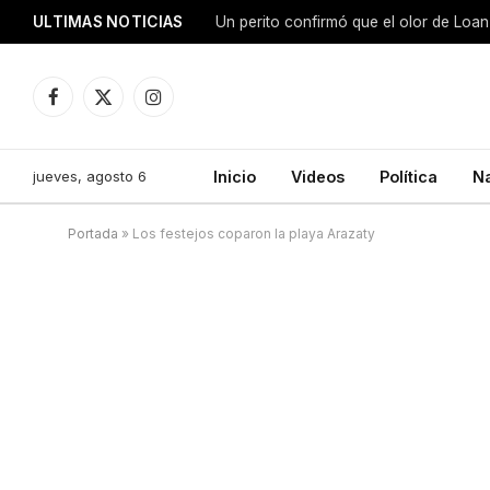
ULTIMAS NOTICIAS
Facebook
X
Instagram
(Twitter)
jueves, agosto 6
Inicio
Videos
Política
N
Portada
»
Los festejos coparon la playa Arazaty