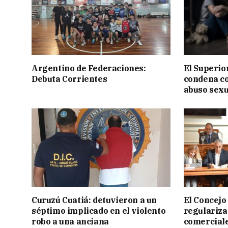
Argentino de Federaciones:
El Superior
Debuta Corrientes
condena c
abuso sexu
Curuzú Cuatiá: detuvieron a un
El Concejo
séptimo implicado en el violento
regulariza
robo a una anciana
comercial