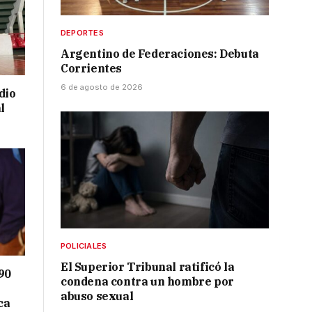
DEPORTES
Argentino de Federaciones: Debuta
Corrientes
6 de agosto de 2026
dio
l
POLICIALES
El Superior Tribunal ratificó la
90
condena contra un hombre por
abuso sexual
ca