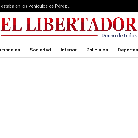
Un perito confirmó que el olor de Loan estaba en los vehículos de Pérez y Caillava
acionales
Sociedad
Interior
Policiales
Deportes