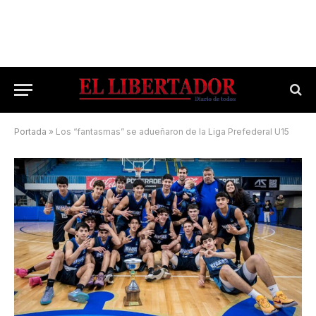
Portada
»
Los “fantasmas” se adueñaron de la Liga Prefederal U15