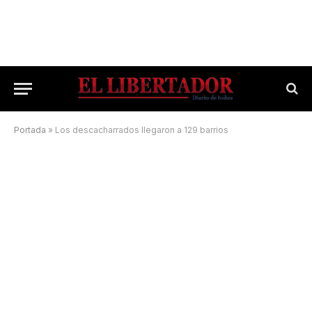
Portada
»
Los descacharrados llegaron a 129 barrios