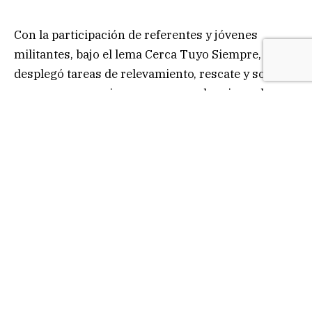
Con la participación de referentes y jóvenes
militantes, bajo el lema Cerca Tuyo Siempre, el PP
desplegó tareas de relevamiento, rescate y socorro
a numerosos vecinos goyanos en barrios urbanos
y zonas rurales. Con sensibilidad y voluntad de
estar presente ayudando en momentos difíciles, el
compromiso social que busca construir lazos
sólidos emerge de las realidades diversas que
presenta la crisis. Al frente del operativo estuvo el
concejal Sebastián Mazzaro, presidente del partido
cuya tarea no pasó desapercibida. De hecho, es
uno de los cuadros importantes que esa
parcialidad política tiene en distintos lugares de
Corrientes, que trabaja de manera silenciosa pero
sostenidamente para el tiempo que se viene, donde