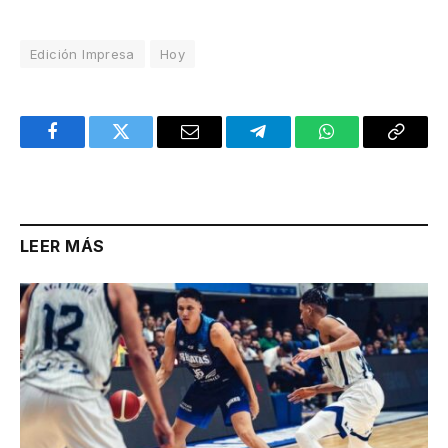
Edición Impresa
Hoy
Facebook
Twitter
Email
Telegram
WhatsApp
Copy
Link
LEER MÁS