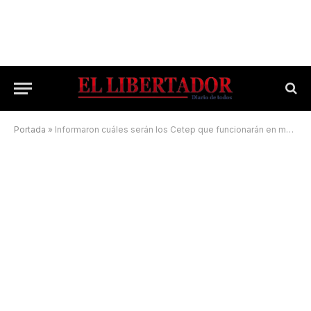
Portada
»
Informaron cuáles serán los Cetep que funcionarán en mayo