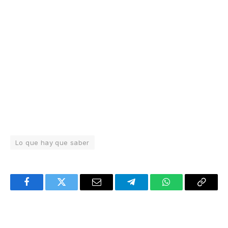
Lo que hay que saber
Facebook
Twitter
Email
Telegram
WhatsApp
Copy
Link