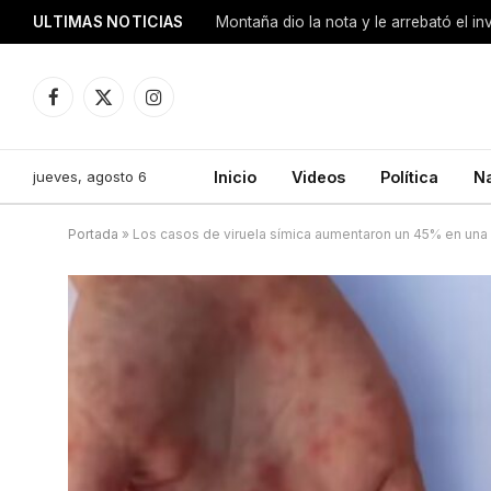
ULTIMAS NOTICIAS
Montaña dio la nota y le arrebató el i
Facebook
X
Instagram
(Twitter)
jueves, agosto 6
Inicio
Videos
Política
N
Portada
»
Los casos de viruela símica aumentaron un 45% en un